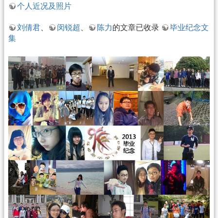
个人近况及照片
刘倩君
、
闵锐超
、
陈力
的文章已收录
毕业纪念文
集