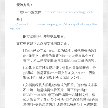
安装方法：
下载
源文件：
Emcv
https://emcv.svn.sourceforge.net/
基于
http://www.ti.com/ww/cn/uprogram/share/pdfs/BeagleBoa
rd4.pdf
的方法编译
并加载至项目。
lib
文档中有以下几点需要说明或更正：
l
已经完成
库的移植，虽然部分函数对
Emcv
highgui
无意义，但最为重要的
也在这个文件
dsp
loadsave
夹下，所以也需要编译与加载
目录的内容。
highgui
l
加载
库可以实现功能，但是如果希望断点、分
lib
步调试，仍需要将
源文件加入
，否则
emcv
include
调试中
进入函数时会提示缺少文件。
F11
l
文档例程载入的是
格式的图片。这种格式非常
rgb
不主流，如需编辑查看图片，可下载
插件
ps
也可自己编辑十六进制文件。格
RGBFormat.8BI
式大致如下：前
位文件头
红色通道信息
绿色通
64
+
+
道信息
蓝色通道信息
通道信息每两位十六进制数
+