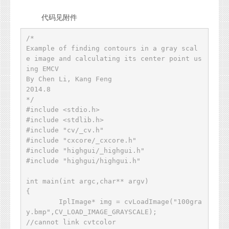
代码见附件
/*

Example of finding contours in a gray scal
e image and calculating its center point us
ing EMCV

By Chen Li, Kang Feng

2014.8

*/

#include <stdio.h>

#include <stdlib.h>

#include "cv/_cv.h"

#include "cxcore/_cxcore.h"

#include "highgui/_highgui.h"

#include "highgui/highgui.h"

int main(int argc,char** argv)

{

	IplImage* img = cvLoadImage("100gra
y.bmp",CV_LOAD_IMAGE_GRAYSCALE);

//cannot link cvtcolor 
