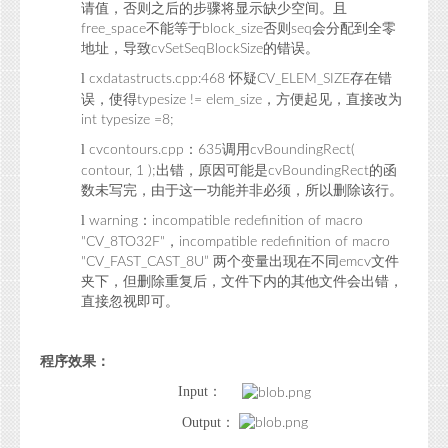
请值，否则之后的步骤将显示缺少空间。且
不能等于
否则
会分配到全零
free_space
block_size
seq
地址，导致
的错误。
cvSetSeqBlockSize
l
怀疑
存在错
cxdatastructs.cpp:468
CV_ELEM_SIZE
误，使得
，方便起见，直接改为
typesize != elem_size
int typesize =8;
l
：
调用
cvcontours.cpp
635
cvBoundingRect(
出错，原因可能是
的函
contour, 1 );
cvBoundingRect
数未写完，由于这一功能并非必须，所以删除该行。
l
：
warning
incompatible redefinition of macro
，
"CV_8TO32F"
incompatible redefinition of macro
两个变量出现在不同
文件
"CV_FAST_CAST_8U”
emcv
夹下，但删除重复后，文件下内的其他文件会出错，
直接忽视即可。
程序效果：
Input：
Output：