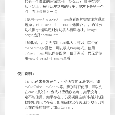
代表一个像素的色深
（
）
顺序按照行
00~ff
0~255
从下到上，每行从左到右的顺序，即左下是第一个
点，右上是最后一点
l
使用
》
》
查看图片需要注意通道
view-
graph-
image
选择，
选择否，
通道分
interleaved data source
rgb
别根据
编码规则分别填入相应地址。
rgb
Image
选择
origin
bottom left
l
加载
后无需用
载入，可以用其中的
highgui
load
函数，可以载人
格式。使用
cvLoadImage
bmp
可以保存图像，便于调试，而无需使
cvSaveImage
用
》
》
查看
view-
graph-
image
使用说明：
l
尚未开发完全，不少函数仍无法使用。如
Emcv
，
等。辨别能否使用，可以先
cvCvtColor
cvCanny
在
源文件中查找相应函数名称，如果没有，一
emcv
定不能使用。如果存在，仍需项目连接时确认其函
数实现的代码存在，如果函数没有实现的代码，则
会在连接时报错，如
：
cvCanny