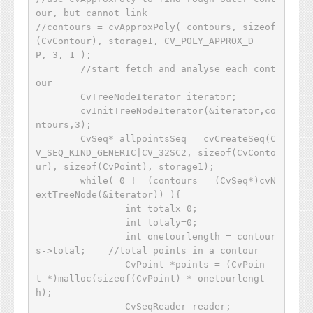
our, but cannot link 

//contours = cvApproxPoly( contours, sizeof
(CvContour), storage1, CV_POLY_APPROX_D
P, 3, 1 );   

	//start fetch and analyse each cont
our

	CvTreeNodeIterator iterator;   

	cvInitTreeNodeIterator(&iterator,co
ntours,3);

	CvSeq* allpointsSeq = cvCreateSeq(C
V_SEQ_KIND_GENERIC|CV_32SC2, sizeof(CvConto
ur), sizeof(CvPoint), storage1);  

	while( 0 != (contours = (CvSeq*)cvN
extTreeNode(&iterator)) ){  

		int totalx=0;

		int totaly=0;

		int onetourlength = contour
s->total;    //total points in a contour

		CvPoint *points = (CvPoin
t *)malloc(sizeof(CvPoint) * onetourlengt
h);    

		CvSeqReader reader;
