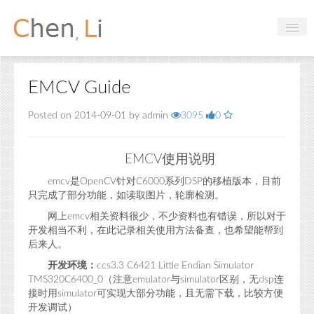
Profile
EMCV Guide
Hobbies
Posted on 2014-09-01 by admin
3095
0
Projects
Research
使用说明
EMCV
Handbooks
是
针对
系列
的移植版本，目前
emcv
OpenCV
C6000
DSP
只完成了部分功能，如读取图片，轮廓检测。
网上
相关资料很少，不少资料也有错误，所以对于
emcv
Login
开发相当不利，在此记录相关使用方法备查，也希望能帮到
后来人。
开发环境：
ccs3.3 C6421 Little Endian Simulator
（注意
与
区别，无
连
TMS320C6400_0
emulator
simulator
dsp
接时用
可实现大部分功能，且无需下载，比较方便
simulator
开发调试）