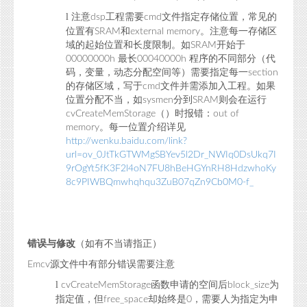
l
注意
工程需要
文件指定存储位置，常见的
dsp
cmd
位置有
和
。注意每一存储区
SRAM
external memory
域的起始位置和长度限制。如
开始于
SRAM
最长
程序的不同部分（代
00000000h
00040000h
码，变量，动态分配空间等）需要指定每一
section
的存储区域，写于
文件并需添加入工程。如果
cmd
位置分配不当，如
分到
则会在运行
sysmen
SRAM
（）时报错：
cvCreateMemStorage
out of
。每一位置介绍详见
memory
http://wenku.baidu.com/link?
url=ov_0JtTkGTWMgSBYev5l2Dr_NWIq0DsUkq7I
9rOgYt5fK3F2l4oN7FU8hBeHGYnRH8HdzwhoKy
8c9PIWBQmwhqhqu3ZuB07qZn9Cb0M0-f_
错误与修改
（如有不当请指正）
源文件中有部分错误需要注意
Emcv
l
函数申请的空间后
为
cvCreateMemStorage
block_size
指定值，但
却始终是
，需要人为指定为申
free_space
0