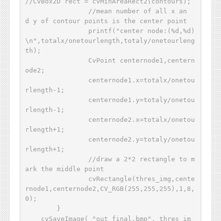
//CvBox2D rect = cvMinAreaRect2(contours);

		//mean number of all x an
d y of contour points is the center point

		printf("center node:(%d,%d)
\n",totalx/onetourlength,totaly/onetourleng
th);

		CvPoint centernode1,centern
ode2;

		centernode1.x=totalx/onetou
rlength-1;

		centernode1.y=totaly/onetou
rlength-1;

		centernode2.x=totalx/onetou
rlength+1;

		centernode2.y=totaly/onetou
rlength+1;

		//draw a 2*2 rectangle to m
ark the middle point

		cvRectangle(thres_img,cente
rnode1,centernode2,CV_RGB(255,255,255),1,8,
0);

	} 

    cvSaveImage( "out_final.bmp", thres_im