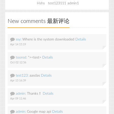
Hshs
test123111
admin1
New comments 最新评论
ssy:
Where is the system downloaded
Details
Apr 14 15:19
toored:
"><test>
Details
Oct 02 12:56
test123:
aasdas
Details
Apr 13 16:39
admin:
Thanks！
Details
Apr 09 11:46
admin:
Google map api
Details