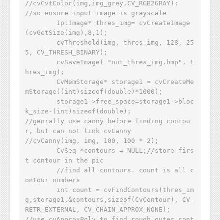
//cvCvtColor(img,img_grey,CV_RGB2GRAY);

//so ensure input image is grayscale

	IplImage* thres_img= cvCreateImage
(cvGetSize(img),8,1);

	cvThreshold(img, thres_img, 128, 25
5, CV_THRESH_BINARY); 

	cvSaveImage( "out_thres_img.bmp", t
hres_img);

	CvMemStorage* storage1 = cvCreateMe
mStorage((int)sizeof(double)*1000);

	storage1->free_space=storage1->bloc
k_size-(int)sizeof(double);

//genrally use canny before finding contou
r, but can not link cvCanny

//cvCanny(img, img, 100, 100 * 2);

	CvSeq *contours = NULL;//store firs
t contour in the pic

	//find all contours. count is all c
ontour numbers

	int count = cvFindContours(thres_im
g,storage1,&contours,sizeof(CvContour), CV_
RETR_EXTERNAL, CV_CHAIN_APPROX_NONE);

//use cvApproxPoly to find rough outer cont