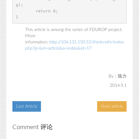
g);      

	return 0;

}
This article is among the series of FDUROP project.
More
information:
http://104.131.150.53/thinkcmfx/index.
php?g=&m=article&a=index&id=17
：陈力
By
2014.9.1
Last Article
Next article
Comment 评论