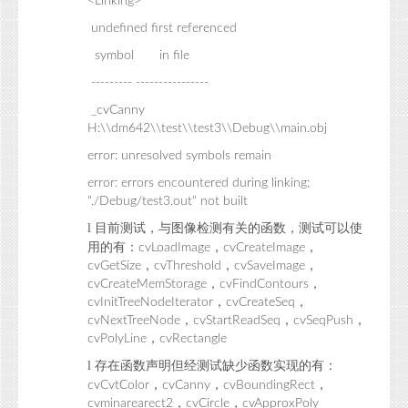
<Linking>
undefined first referenced
symbol in file
--------- ----------------
_cvCanny
H:\\dm642\\test\\test3\\Debug\\main.obj
error: unresolved symbols remain
error: errors encountered during linking;
"./Debug/test3.out" not built
l
目前测试，与图像检测有关的函数，测试可以使
用的有：
，
，
cvLoadImage
cvCreateImage
，
，
，
cvGetSize
cvThreshold
cvSaveImage
，
，
cvCreateMemStorage
cvFindContours
，
，
cvInitTreeNodeIterator
cvCreateSeq
，
，
，
cvNextTreeNode
cvStartReadSeq
cvSeqPush
，
cvPolyLine
cvRectangle
l
存在函数声明但经测试缺少函数实现的有：
，
，
，
cvCvtColor
cvCanny
cvBoundingRect
，
，
cvminarearect2
cvCircle
cvApproxPoly