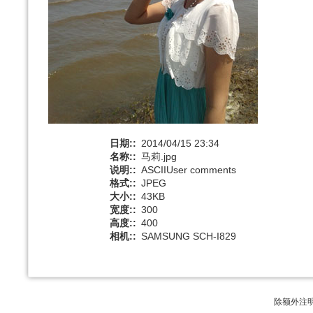
日期::
2014/04/15 23:34
名称::
马莉.jpg
说明::
ASCIIUser comments
格式::
JPEG
大小::
43KB
宽度::
300
高度::
400
相机::
SAMSUNG SCH-I829
除额外注